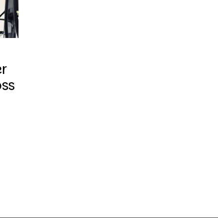
r
oss