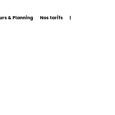
urs & Planning
Nos tarifs
Planning
Nos tarifs
Découvrir Skure