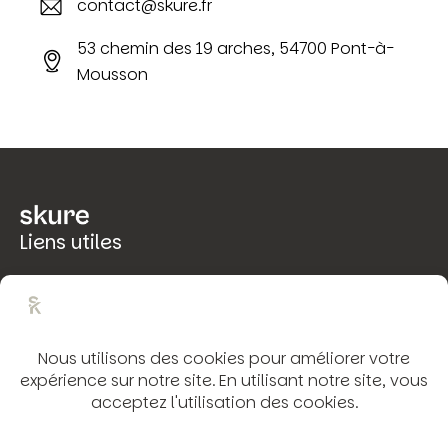
contact@skure.fr
E-
53 chemin des 19 arches, 54700 Pont-à-
m
Mousson
ail
A
:
d
dr
es
s:
Liens utiles
Mentions légales
Politique de confidentialité
Rétractation
Conditions Générales de Vente
Coordonnées
53 chemin des 19 arches