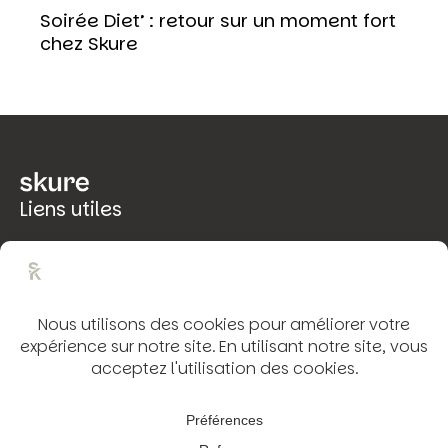
Soirée Diet’ : retour sur un moment fort
chez Skure
Liens utiles
Mentions légales
Politique de confidentialité
Rétractation
Conditions Générales de Vente
Coordonnées
53 chemin des 19 arches
54700 Pont-à-Mousson
contact@skure.fr