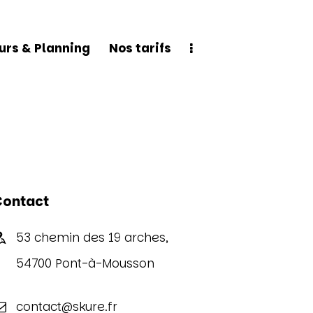
urs & Planning
Nos tarifs
Planning
Nos tarifs
Découvrir Skure
Contact
53 chemin des 19 arches,
54700 Pont-à-Mousson
contact@skure.fr