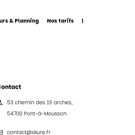
urs & Planning
Nos tarifs
Planning
Nos tarifs
Découvrir Skure
Contact
53 chemin des 19 arches,
54700 Pont-à-Mousson
contact@skure.fr